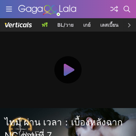
ฟรี
BL/วาย
เกย์
เลสเบี้ยน
เควี
ไทม์ ผ่าน เวลา：เบื้องหลังฉาก
NC ตอนที่ 7