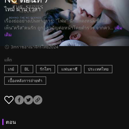
ไทม์ ผ่าน เวลา
เรื่องย่ออย่างเป็นทางการ: “โฟม” นักแสดงหนุ่มชื่อดัง
เห็น“คริส”คนรัก ถูกวิสามัญต่อหน้าโดยตำรวจ จากคว...
เพิ่ม
เติม
3m
ราชอาณาจักรไทย
2024
แท็ก
เกย์
BL
รักใสๆ
แฟนตาซี
ประเทศไทย
เบื้องหลังการถ่ายทำ
ตอน