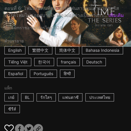
ตอนที่ 6: โฟมเห็นคนที่คล้ายกับแฟนสาวคนเก่ามาหาคริส
ทำให้โฟมไม่ค่อยสบายใจ เรื่องย่ออย่างเป็นทางกา...
เพิ่มเติม
44m
ราชอาณาจักรไทย
2024
คำบรรยาย
English
繁體中文
简体中文
Bahasa Indonesia
Tiếng Việt
한국어
français
Deutsch
Español
Português
हिन्दी
แท็ก
เกย์
BL
รักใสๆ
แฟนตาซี
ประเทศไทย
ซีรีส์