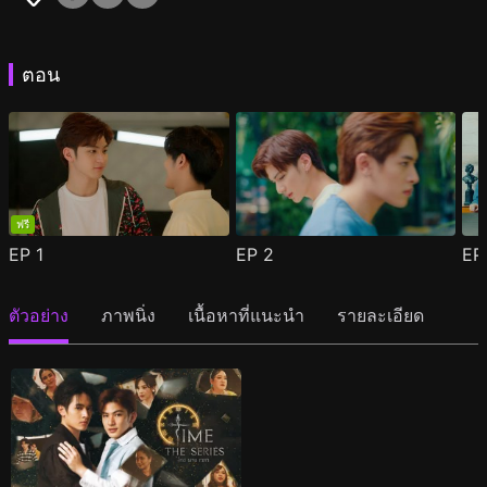
ตอน
ฟรี
EP
1
EP
2
E
ตัวอย่าง
ภาพนิ่ง
เนื้อหาที่แนะนำ
รายละเอียด