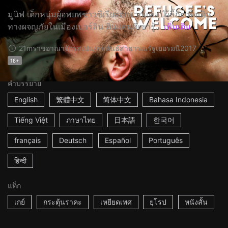
มูนิฟ เด็กหนุ่มผู้อพยพชาวซีเรียออกจากแคมป์ผู้ลี้ภัยเพื่อเดิน
ทางผจญภัยในเมืองเบอร์ลิน ดินแดนที่เขารู้...
เพิ่มเติม
21m
ราชอาณาจักรสเปน/สหพันธ์สาธารณรัฐเยอรมนี
2017
18+
คำบรรยาย
English
繁體中文
简体中文
Bahasa Indonesia
Tiếng Việt
ภาษาไทย
日本語
한국어
français
Deutsch
Español
Português
हिन्दी
แท็ก
เกย์
กระตุ้นราคะ
เหยียดเพศ
ยุโรป
หนังสั้น