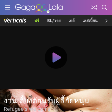
ฟรี
BL/วาย
เกย์
เลสเบี้ยน
เควี
งานเลี้ยงต้อนรับผู้ลี้ภัยหนุ่ม
Refugee's Welcome