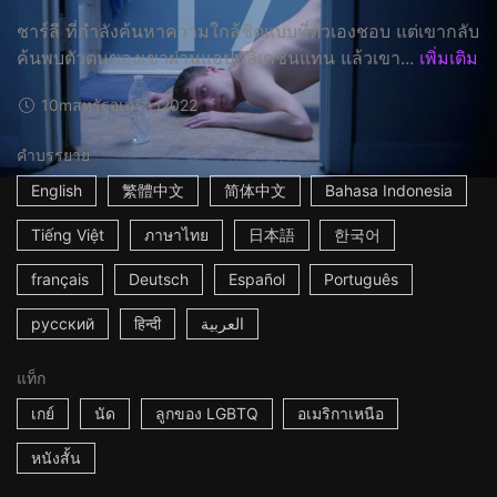
ชาร์ลี ที่กำลังค้นหาความใกล้ชิดแบบที่ตัวเองชอบ แต่เขากลับ
ค้นพบตัวตนของเขาผ่านแอปพลิเคชั่นแทน แล้วเขา...
เพิ่มเติม
10m
สหรัฐอเมริกา
2022
คำบรรยาย
English
繁體中文
简体中文
Bahasa Indonesia
Tiếng Việt
ภาษาไทย
日本語
한국어
français
Deutsch
Español
Português
русский
हिन्दी
العربية
แท็ก
เกย์
นัด
ลูกของ LGBTQ
อเมริกาเหนือ
หนังสั้น