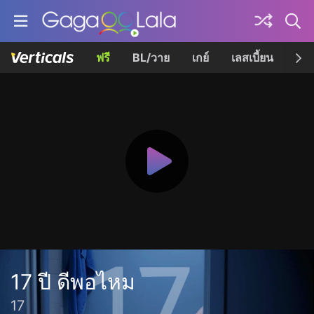
ฟรี
BL/วาย
เกย์
เลสเบี้ยน
เควี
17 ปี ดีพอไหม
17