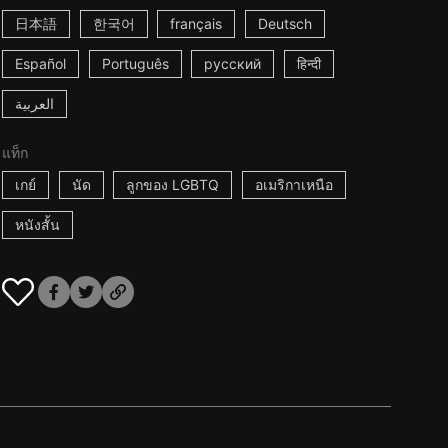
日本語
한국어
français
Deutsch
Español
Português
русский
हिन्दी
العربية
แท็ก
เกย์
นัด
ลูกของ LGBTQ
อเมริกาเหนือ
หนังสั้น