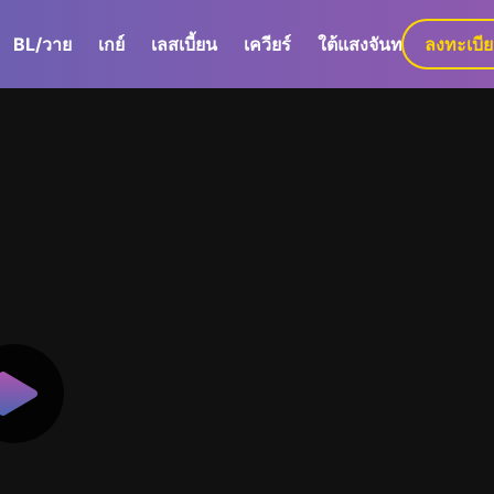
BL/วาย
เกย์
เลสเบี้ยน
เควียร์
ใต้แสงจันทร์
ลงทะเบี
GaLa+