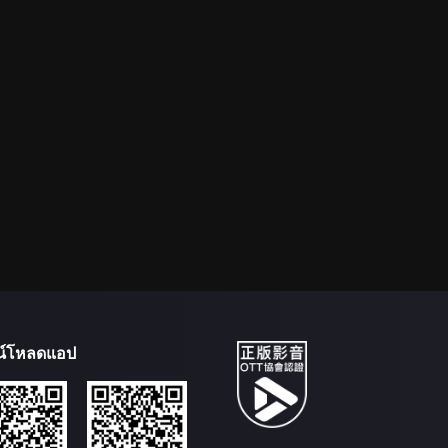
น์โหลดแอป