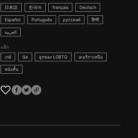
日本語
한국어
français
Deutsch
Español
Português
русский
हिन्दी
العربية
แท็ก
เกย์
นัด
ลูกของ LGBTQ
อเมริกาเหนือ
หนังสั้น