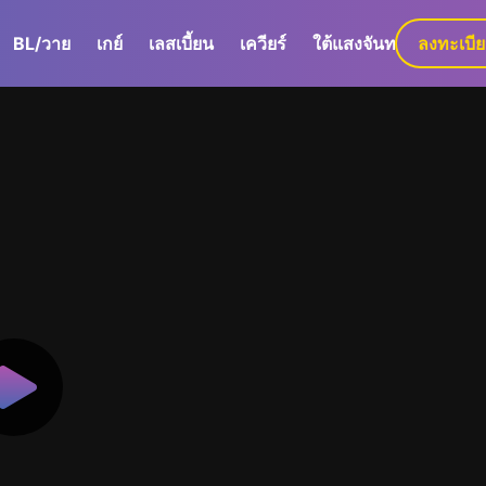
BL/วาย
เกย์
เลสเบี้ยน
เควียร์
ใต้แสงจันทร์
ลงทะเบี
GaLa+