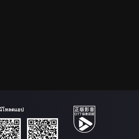
น์โหลดแอป