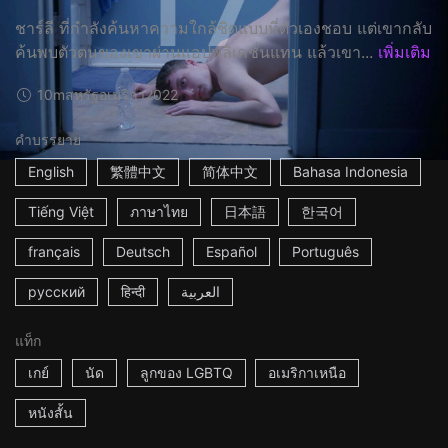
ชาร์ลี ที่กำลังค้นหาความใกล้ชิดแบบที่ตัวเองชอบ แต่เขากลับ
ค้นพบตัวตนของเขาผ่านแอปพลิเคชั่นแทน แล้วเขา...
เพิ่มเติม
10m
สหรัฐอเมริกา
2022
คำบรรยาย
English
繁體中文
简体中文
Bahasa Indonesia
Tiếng Việt
ภาษาไทย
日本語
한국어
français
Deutsch
Español
Português
русский
हिन्दी
العربية
แท็ก
เกย์
นัด
ลูกของ LGBTQ
อเมริกาเหนือ
หนังสั้น