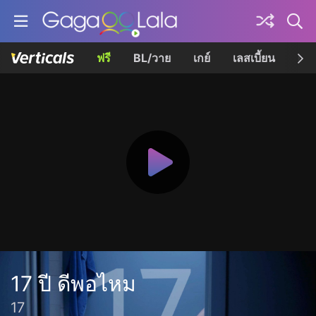
ฟรี
BL/วาย
เกย์
เลสเบี้ยน
เควี
17 ปี ดีพอไหม
17