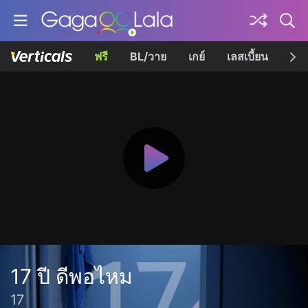
ฟรี
BL/วาย
เกย์
เลสเบี้ยน
เควี
17 ปี ดีพอไหม
17