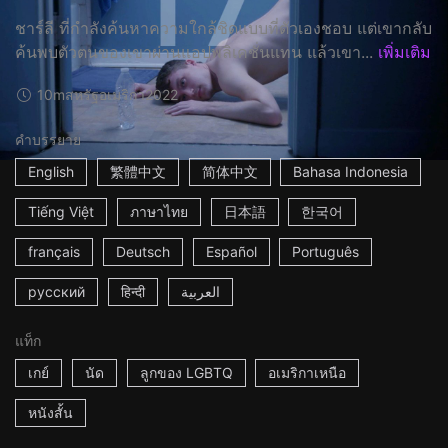
ชาร์ลี ที่กำลังค้นหาความใกล้ชิดแบบที่ตัวเองชอบ แต่เขากลับ
ค้นพบตัวตนของเขาผ่านแอปพลิเคชั่นแทน แล้วเขา...
เพิ่มเติม
10m
สหรัฐอเมริกา
2022
คำบรรยาย
English
繁體中文
简体中文
Bahasa Indonesia
Tiếng Việt
ภาษาไทย
日本語
한국어
français
Deutsch
Español
Português
русский
हिन्दी
العربية
แท็ก
เกย์
นัด
ลูกของ LGBTQ
อเมริกาเหนือ
หนังสั้น