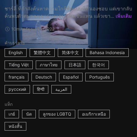
ชาร์ลี ที่กำลังค้นหาความใกล้ชิดแบบที่ตัวเองชอบ แต่เขากลับ
ค้นพบตัวตนของเขาผ่านแอปพลิเคชั่นแทน แล้วเขา...
เพิ่มเติม
10m
สหรัฐอเมริกา
2022
คำบรรยาย
English
繁體中文
简体中文
Bahasa Indonesia
Tiếng Việt
ภาษาไทย
日本語
한국어
français
Deutsch
Español
Português
русский
हिन्दी
العربية
แท็ก
เกย์
นัด
ลูกของ LGBTQ
อเมริกาเหนือ
หนังสั้น