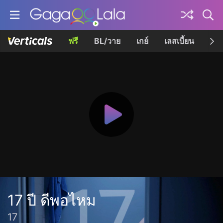
ฟรี
BL/วาย
เกย์
เลสเบี้ยน
เควี
17 ปี ดีพอไหม
17