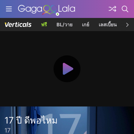
ฟรี
BL/วาย
เกย์
เลสเบี้ยน
เควี
17 ปี ดีพอไหม
17