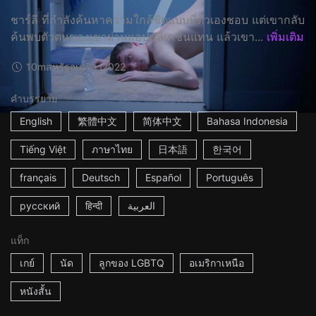
ชาร์ลี ที่กำลังค้นหาความใกล้ชิดแบบที่ตัวเองชอบ แต่เขากลับ
ค้นพบตัวตนของเขาผ่านแอปพลิเคชั่นแทน แล้วเขา...
เพิ่มเติม
10m
สหรัฐอเมริกา
2022
คำบรรยาย
English
繁體中文
简体中文
Bahasa Indonesia
Tiếng Việt
ภาษาไทย
日本語
한국어
français
Deutsch
Español
Português
русский
हिन्दी
العربية
แท็ก
เกย์
นัด
ลูกของ LGBTQ
อเมริกาเหนือ
หนังสั้น