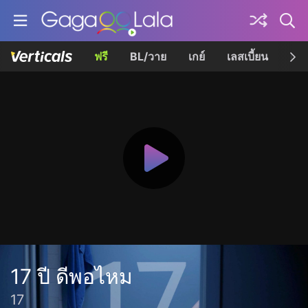
ฟรี
BL/วาย
เกย์
เลสเบี้ยน
เควี
17 ปี ดีพอไหม
17