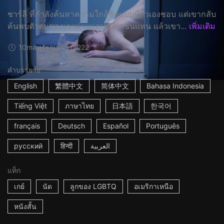
ชาร์ลี ที่กำลังค้นหาความใกล้ชิดแบบที่ตัวเองชอบ แต่เขากลับ
ค้นพบตัวตนของเขาผ่านแอปพลิเคชั่นแทน แล้วเขา...
เพิ่มเติม
10m
สหรัฐอเมริกา
2022
คำบรรยาย
English
繁體中文
简体中文
Bahasa Indonesia
Tiếng Việt
ภาษาไทย
日本語
한국어
français
Deutsch
Español
Português
русский
हिन्दी
العربية
แท็ก
เกย์
นัด
ลูกของ LGBTQ
อเมริกาเหนือ
หนังสั้น