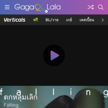
ฟรี
BL/วาย
เกย์
เลสเบี้ยน
เควี
ตกหลุมเลิก
Falling