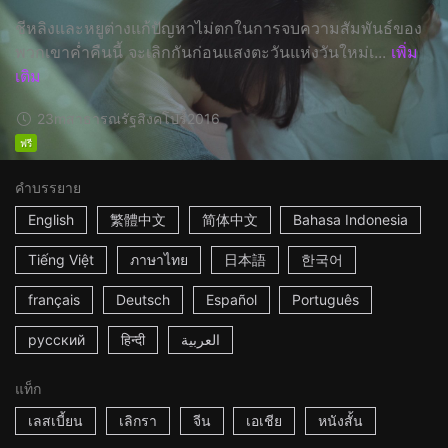
ชีหลิงและหยูต่างแก้ปัญหาไม่ตกในการจบความสัมพันธ์ของ
พวกเขาค่ำคืนนี้ จะเลิกกันก่อนแสงตะวันแห่งวันใหม่เ...
เพิ่ม
เติม
23m
สาธารณรัฐสิงคโปร์์
2016
ฟรี
คำบรรยาย
English
繁體中文
简体中文
Bahasa Indonesia
Tiếng Việt
ภาษาไทย
日本語
한국어
français
Deutsch
Español
Português
русский
हिन्दी
العربية
แท็ก
เลสเบี้ยน
เลิกรา
จีน
เอเชีย
หนังสั้น