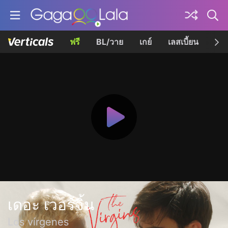
ฟรี
BL/วาย
เกย์
เลสเบี้ยน
เควี
เดอะ เวอร์จิ้น
Los vírgenes