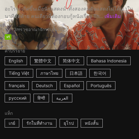
อะไรจะเกิดขึ้นเมื่อนักแสดงนำทั้งสองคนดันแสดงไม่ได้เอาใน
นาทีสุดท้าย คนเดียวที่ต้องกอบกู้หนังเรื่อง Th...
เพิ่มเติม
13m
ราชอาณาจักรสเปน
2022
ฟรี
คำบรรยาย
English
繁體中文
简体中文
Bahasa Indonesia
Tiếng Việt
ภาษาไทย
日本語
한국어
français
Deutsch
Español
Português
русский
हिन्दी
العربية
แท็ก
เกย์
รักในที่ทำงาน
ยุโรป
หนังสั้น