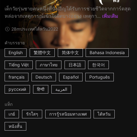
เด็กวัยรุ่นชายคนหนึ่งที่บังเอิญได้รับการช่วยชีวิตจากการ์ดสุด
หล่อจากเหตุการณ์เข้าใจผิดบางอย่าง เหตุกา...
เพิ่มเติม
28m
ประเทศไต้หวัน
2022
คำบรรยาย
English
繁體中文
简体中文
Bahasa Indonesia
Tiếng Việt
ภาษาไทย
日本語
한국어
français
Deutsch
Español
Português
русский
हिन्दी
العربية
แท็ก
เกย์
รักใสๆ
การรู้รสนิยมทางเพศ
ไต้หวัน
หนังสั้น