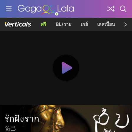
ฟรี
BL/วาย
เกย์
เลสเบี้ยน
เควี
รักฝังราก
防己