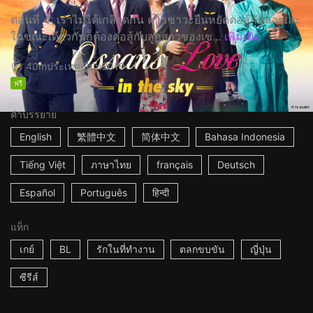
ตอนที่ 4: เราไม่ได้เกลียดกัน คุโรซาวะยืนหยัดต่อสู้กับนารุเสะ
ในขณะเดียวกันก็ต้องต่อสู้กับลูกสาวของเข...
เพิ่มเติม
40m
ประเทศญี่ปุ่น
2019
ฟรี
คำบรรยาย
English
繁體中文
简体中文
Bahasa Indonesia
Tiếng Việt
ภาษาไทย
français
Deutsch
Español
Português
हिन्दी
แท็ก
เกย์
BL
รักในที่ทำงาน
ตลกขบขัน
ญี่ปุ่น
ซีรีส์