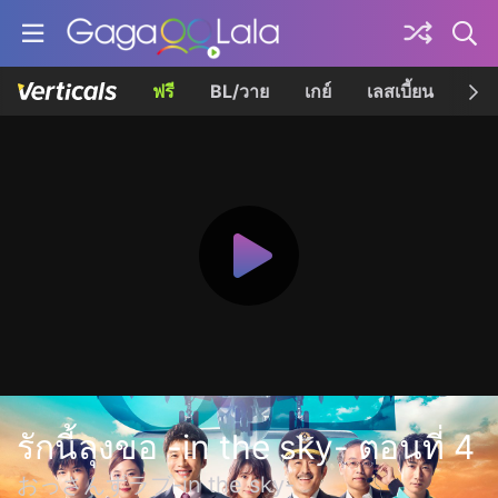
ฟรี
BL/วาย
เกย์
เลสเบี้ยน
เควี
รักนี้ลุงขอ -in the sky- ตอนที่ 4
おっさんずラブ-in the sky-