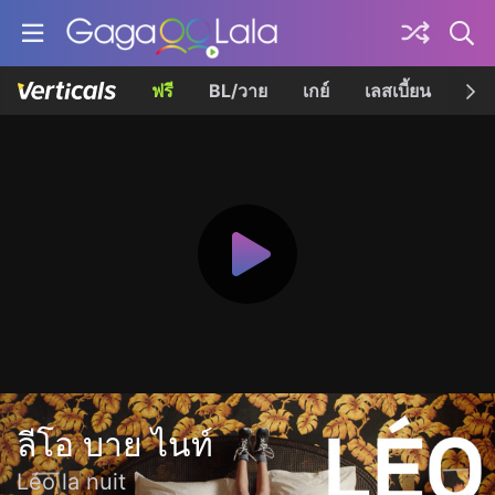
ฟรี
BL/วาย
เกย์
เลสเบี้ยน
เควี
ลีโอ บาย ไนท์
Léo la nuit