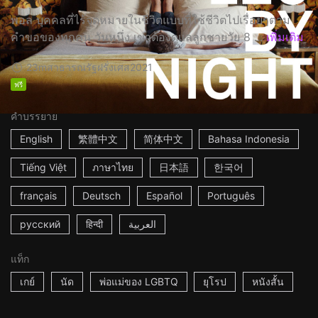
พอล บุคคลที่ไร้จุดหมายในชีวิตแบบที่ใช้ชีวิตไปเรื่อยๆตาม
คำขอของทุกคน วันหนึ่ง เขาต้องดูแลลูกชายวัย 8 ...
เพิ่มเติม
23m
สาธารณรัฐฝรั่งเศส
2021
ฟรี
คำบรรยาย
English
繁體中文
简体中文
Bahasa Indonesia
Tiếng Việt
ภาษาไทย
日本語
한국어
français
Deutsch
Español
Português
русский
हिन्दी
العربية
แท็ก
เกย์
นัด
พ่อแม่ของ LGBTQ
ยุโรป
หนังสั้น