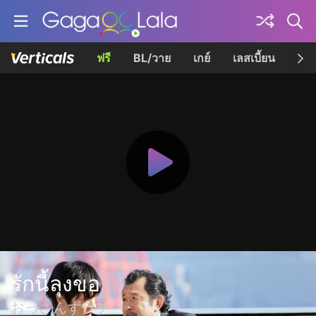
ฟรี
BL/วาย
เกย์
เลสเบี้ยน
เควี
รักนี้ลุงขอ
おっさんずラブ