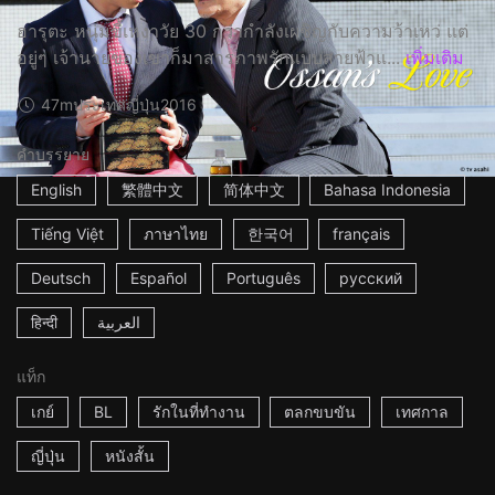
ฮารุตะ หนุ่มขี้เหงาวัย 30 กว่ากำลังเผชิญกับความว้าเหว่ แต่
อยู่ๆ เจ้านายของเขาก็มาสารภาพรักแบบสายฟ้าแ...
เพิ่มเติม
47m
ประเทศญี่ปุ่น
2016
คำบรรยาย
English
繁體中文
简体中文
Bahasa Indonesia
Tiếng Việt
ภาษาไทย
한국어
français
Deutsch
Español
Português
русский
हिन्दी
العربية
แท็ก
เกย์
BL
รักในที่ทำงาน
ตลกขบขัน
เทศกาล
ญี่ปุ่น
หนังสั้น