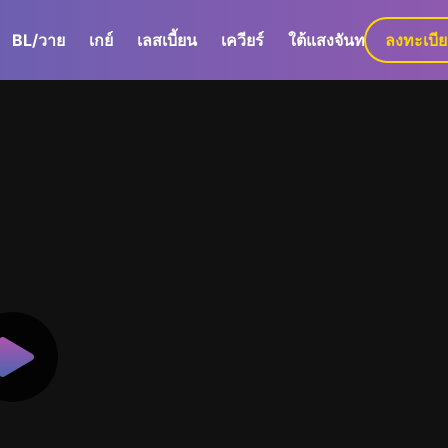
BL/วาย
เกย์
เลสเบี้ยน
เควียร์
ใต้แสงจันทร์
ลงทะเบี
GaLa+