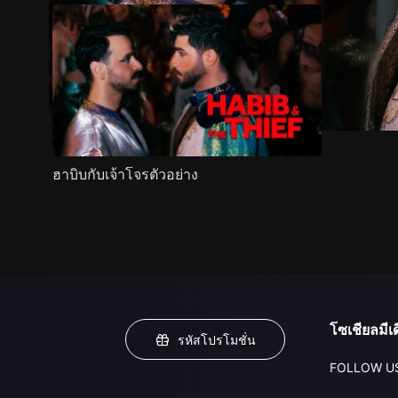
ฮาบิบกับเจ้าโจรตัวอย่าง
โซเชียลมีเด
รหัสโปรโมชั่น
FOLLOW U