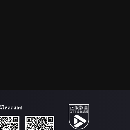
น์โหลดแอป