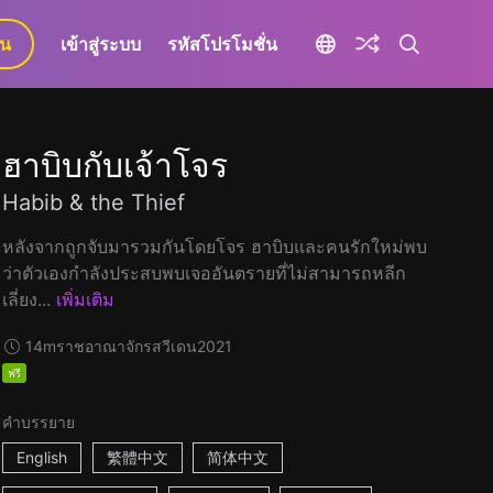
ยน
เข้าสู่ระบบ
รหัสโปรโมชั่น
ฮาบิบกับเจ้าโจร
Habib & the Thief
หลังจากถูกจับมารวมกันโดยโจร ฮาบิบและคนรักใหม่พบ
ว่าตัวเองกำลังประสบพบเจออันตรายที่ไม่สามารถหลีก
เลี่ยง...
เพิ่มเติม
14m
ราชอาณาจักรสวีเดน
2021
ฟรี
คำบรรยาย
English
繁體中文
简体中文