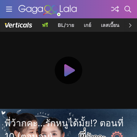
ฟรี
BL/วาย
เกย์
เลสเบี้ยน
เควี
พี่ว้ากคะ…รักหนูได้มั้ย!? ตอนที่
10 (ตอนจบ)