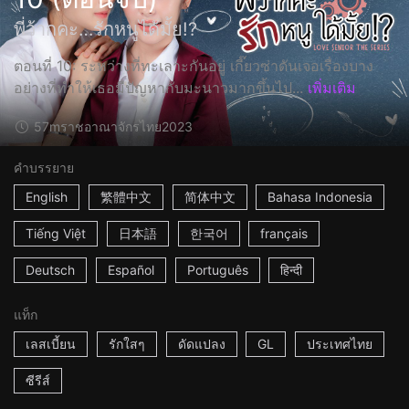
พี่ว้ากคะ…รักหนูได้มั้ย!?
ตอนที่ 10: ระหว่างที่ทะเลาะกันอยู่ เกี๊ยวซ่าดันเจอเรื่องบาง
อย่างที่ทำให้เธอมีปัญหากับมะนาวมากขึ้นไป...
เพิ่มเติม
57m
ราชอาณาจักรไทย
2023
คำบรรยาย
English
繁體中文
简体中文
Bahasa Indonesia
Tiếng Việt
日本語
한국어
français
Deutsch
Español
Português
हिन्दी
แท็ก
เลสเบี้ยน
รักใสๆ
ดัดแปลง
GL
ประเทศไทย
ซีรีส์