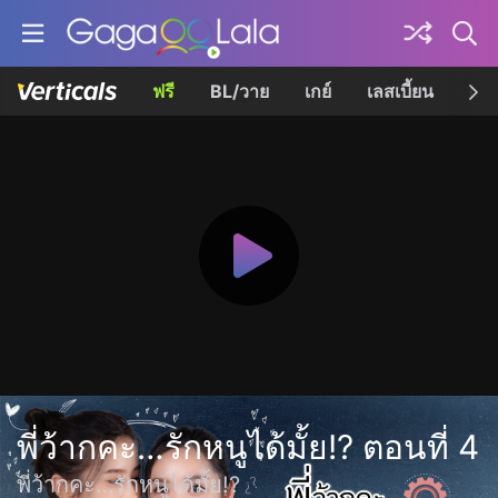
ฟรี
BL/วาย
เกย์
เลสเบี้ยน
เควี
พี่ว้ากคะ…รักหนูได้มั้ย!? ตอนที่ 4
พี่ว้ากคะ…รักหนูได้มั้ย!?