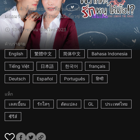
ตอนที่ 4: ทั้งพลอยและเพียวเคยรักกับเกี๊ยวซ่า และทั้งคู่ต่างต้อ
มยอมรับความจริงที่ว่าตอนนี้เกี๊ยวซ่าห...
เพิ่มเติม
53m
ราชอาณาจักรไทย
2023
คำบรรยาย
English
繁體中文
简体中文
Bahasa Indonesia
Tiếng Việt
日本語
한국어
français
Deutsch
Español
Português
हिन्दी
แท็ก
เลสเบี้ยน
รักใสๆ
ดัดแปลง
GL
ประเทศไทย
ซีรีส์