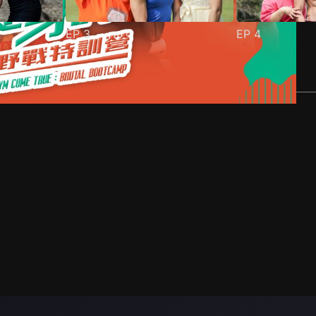
EP
3
EP
4