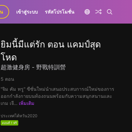
ยน
เข้าสู่ระบบ
รหัสโปรโมชั่น
ยิมนี้มีแต่รัก ตอน แคมป์สุด
โหด
超激健身房 - 野戰特訓營
5 ตอน
"จิม คัม ทรู" ซีซั่นใหม่นำเสนอประสบการณ์ใหม่ของการ
ออกกำลังกายบนท้องถนนพร้อมกับความสนุกสนานและ
เกม เจี...
เพิ่มเติม
ประเทศไต้หวัน
2020
ตอนที่ 1 ฟรี