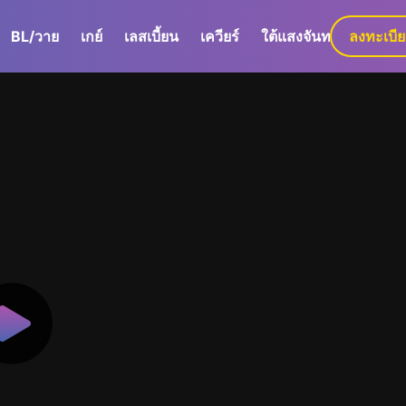
BL/วาย
เกย์
เลสเบี้ยน
เควียร์
ใต้แสงจันทร์
ลงทะเบี
GaLa+