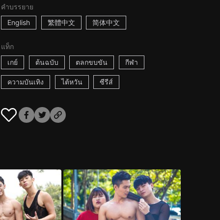
คำบรรยาย
English
繁體中文
简体中文
แท็ก
เกย์
ต้นฉบับ
ตลกขบขัน
กีฬา
ความบันเทิง
ไต้หวัน
ซีรีส์