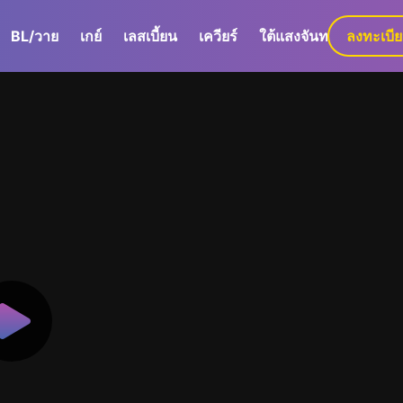
BL/วาย
เกย์
เลสเบี้ยน
เควียร์
ใต้แสงจันทร์
ลงทะเบี
GaLa+