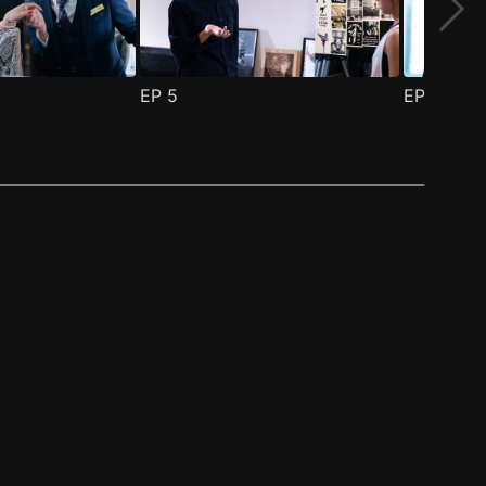
EP
5
EP
6