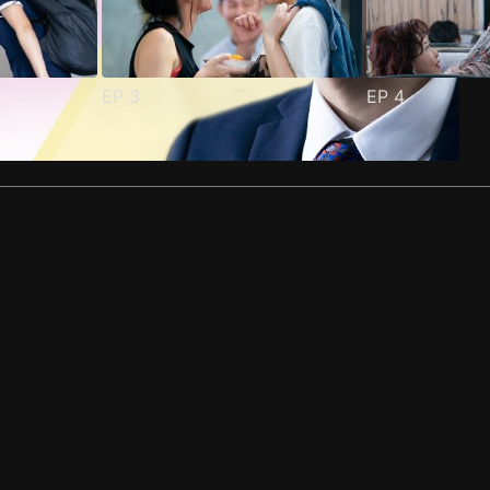
EP
3
EP
4