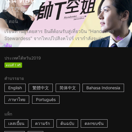
帥T空姐
6 ตอน
เรียนท่านผู้โดยสาร ยินดีต้อนรับสู่เที่ยวบิน "Handsome
Stewardess" จากไทเปไปสิงคโปร์ เรากำลังจะผ่านช่...
เพิ่ม
เติม
ประเทศไต้หวัน
2019
ตอนที่ 1 ฟรี
คำบรรยาย
English
繁體中文
简体中文
Bahasa Indonesia
ภาษาไทย
Português
แท็ก
เลสเบี้ยน
ความรัก
ต้นฉบับ
ตลกขบขัน