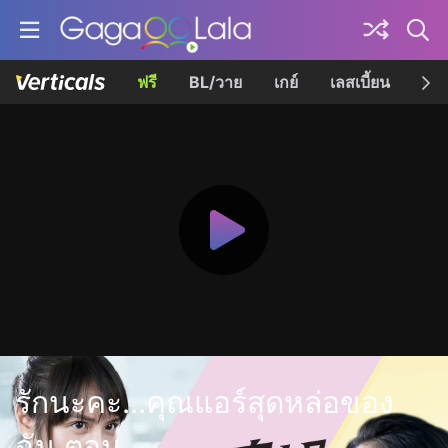
ฟรี
BL/วาย
เกย์
เลสเบี้ยน
เควี
รักนะคะ...คุณแอร์สุดหล่อของ
ฉัน ตอน