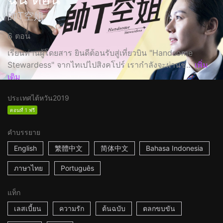
帥T空姐
6 ตอน
เรียนท่านผู้โดยสาร ยินดีต้อนรับสู่เที่ยวบิน "Handsome
Stewardess" จากไทเปไปสิงคโปร์ เรากำลังจะผ่านช่...
เพิ่ม
เติม
ประเทศไต้หวัน
2019
ตอนที่ 1 ฟรี
คำบรรยาย
English
繁體中文
简体中文
Bahasa Indonesia
ภาษาไทย
Português
แท็ก
เลสเบี้ยน
ความรัก
ต้นฉบับ
ตลกขบขัน