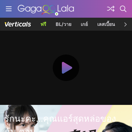
ฟรี
BL/วาย
เกย์
เลสเบี้ยน
เควี
รักนะคะ...คุณแอร์สุดหล่อของ
ฉัน ตอน