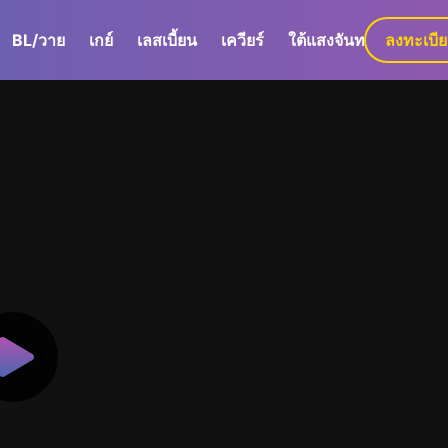
BL/วาย
เกย์
เลสเบี้ยน
เควียร์
ใต้แสงจันทร์
ลงทะเบี
GaLa+