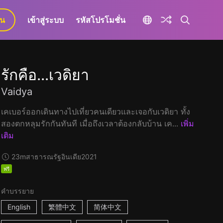
ยน
เข้าสู่ระบบ
รหัสโปรโมชั่น
รักคือ...เวดิยา
Vaidya
เคเบอร์ออกเดินทางไปเที่ยวคนเดียวและเจอกับเวดิยา ทั้ง
สองตกหลุมรักกันทันที เมื่อถึงเวลาต้องกลับบ้าน เค...
เพิ่ม
เติม
23m
สาธารณรัฐอินเดีย
2021
ฟรี
คำบรรยาย
English
繁體中文
简体中文