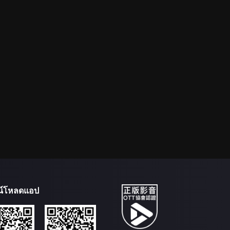
น์โหลดแอป