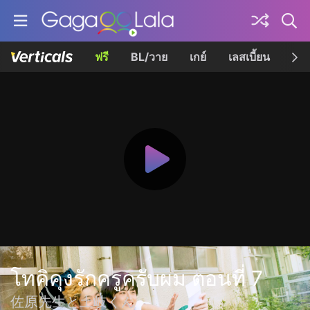
ฟรี
BL/วาย
เกย์
เลสเบี้ยน
เควี
โทคิคุงรักครูครับผม ตอนที่ 7
佐原先生と土岐くん