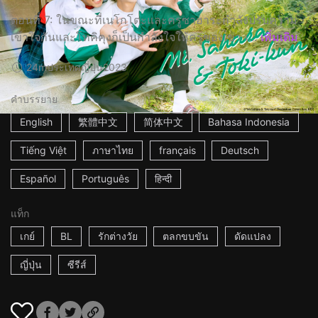
ตอนที่ 7: ในขณะที่เนโกโตะและครูซาฮาระกำลังปรับความ
เข้าใจกันและโทคิคุงก็เป็นกำลังใจให้ครูของเขา เ...
เพิ่มเติม
24m
ประเทศญี่ปุ่น
2023
คำบรรยาย
English
繁體中文
简体中文
Bahasa Indonesia
Tiếng Việt
ภาษาไทย
français
Deutsch
Español
Português
हिन्दी
แท็ก
เกย์
BL
รักต่างวัย
ตลกขบขัน
ดัดแปลง
ญี่ปุ่น
ซีรีส์