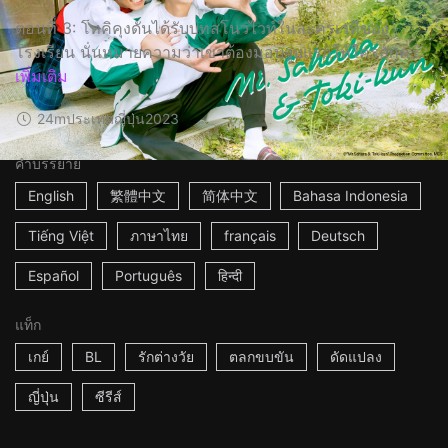
ตอนที่ 3: โทคิคุงดันได้รับบทสโนวไวท์ในละครเวทีของ
โรงเรียน นั่นหมายความว่าเขาต้องมอบจูบแรกให้ใครสักค...
เพิ่มเติม
24m
ประเทศญี่ปุ่น
2023
คำบรรยาย
English
繁體中文
简体中文
Bahasa Indonesia
Tiếng Việt
ภาษาไทย
français
Deutsch
Español
Português
हिन्दी
แท็ก
เกย์
BL
รักต่างวัย
ตลกขบขัน
ดัดแปลง
ญี่ปุ่น
ซีรีส์