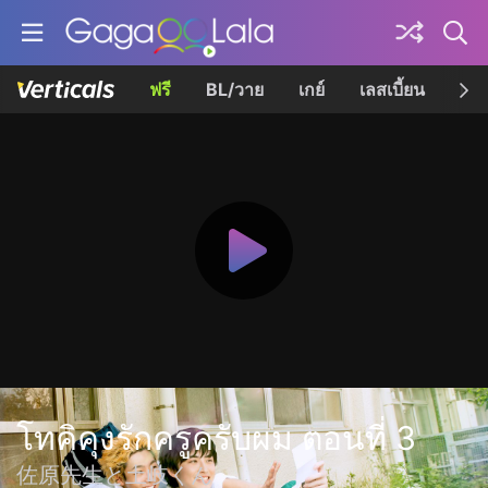
ฟรี
BL/วาย
เกย์
เลสเบี้ยน
เควี
โทคิคุงรักครูครับผม ตอนที่ 3
佐原先生と土岐くん