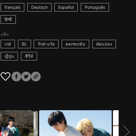
français
Deutsch
Español
Português
हिन्दी
แท็ก
เกย์
BL
รักต่างวัย
ตลกขบขัน
ดัดแปลง
ญี่ปุ่น
ซีรีส์