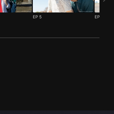
EP
5
EP
6