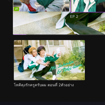
ฟรี
EP
1
EP
2
ตัวอย่าง
ภาพนิ่ง
เนื้อหาที่แนะนำ
รายละเอียด
โทคิคุงรักครูครับผม ตอนที่ 2ตัวอย่าง