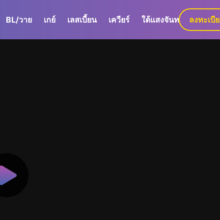
BL/วาย
เกย์
เลสเบี้ยน
เควียร์
ใต้แสงจันทร์
ลงทะเบี
GaLa+