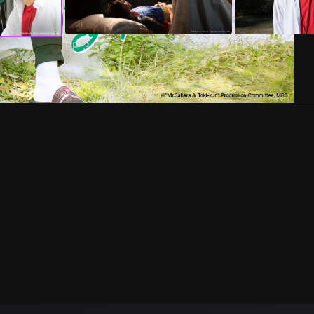
EP
3
EP
4