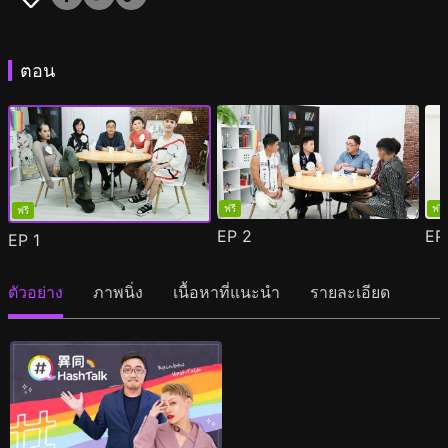
ตอน
ฟรี
ฟรี
ฟรี
EP
2
E
EP
1
ตัวอย่าง
ภาพนิ่ง
เนื้อหาที่แนะนำ
รายละเอียด