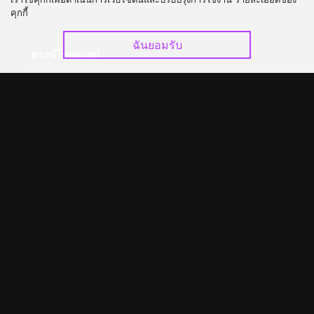
อัปเกรด วีไอพี
ร่วมงานกับเรา
คุกกี้
ฉันยอมรับ
ดาวน์โหลดแอป