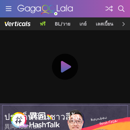
ฟรี
BL/วาย
เกย์
เลสเบี้ยน
เควี
ประเด็นร้อนชาวสีรุ้ง
異同HashTalk