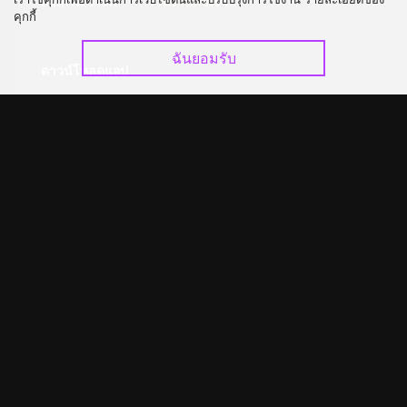
อัปเกรด วีไอพี
ร่วมงานกับเรา
คุกกี้
ฉันยอมรับ
ดาวน์โหลดแอป