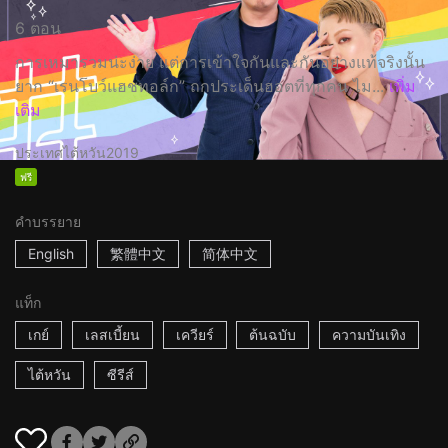
6 ตอน
การเหมารวมน่ะง่าย แต่การเข้าใจกันและกันอย่างแท้จริงนั้น
ยาก “เรนโบว์แฮชทอล์ก” ถกประเด็นฮอตที่ทุกคน ไม...
เพิ่ม
เติม
ประเทศไต้หวัน
2019
ฟรี
คำบรรยาย
English
繁體中文
简体中文
แท็ก
เกย์
เลสเบี้ยน
เควียร์
ต้นฉบับ
ความบันเทิง
ไต้หวัน
ซีรีส์