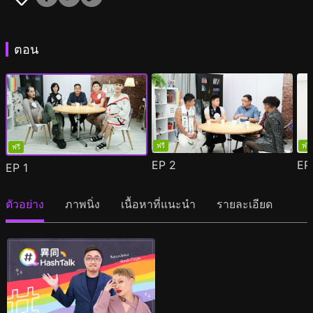
ตอน
ฟรี
ฟรี
ฟรี
EP
2
E
EP
1
ตัวอย่าง
ภาพนิ่ง
เนื้อหาที่แนะนำ
รายละเอียด