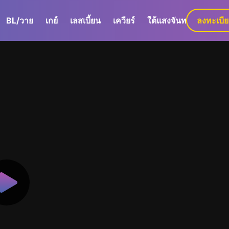
BL/วาย
เกย์
เลสเบี้ยน
เควียร์
ใต้แสงจันทร์
ลงทะเบี
GaLa+