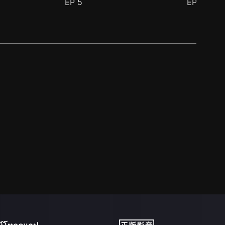
EP
5
EP
6