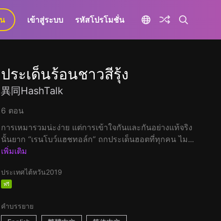
ยน
เข้าสู่ระบบ
รหัสโปรโมชั่น
ประเด็นร้อนชาวสีรุ้ง
異同HashTalk
6 ตอน
การเหมารวมน่ะง่าย แต่การเข้าใจกันและกันอย่างแท้จริง
นั้นยาก “เรนโบว์แฮชทอล์ก” ถกประเด็นฮอตที่ทุกคน ไม...
เพิ่มเติม
ประเทศไต้หวัน
2019
ฟรี
คำบรรยาย