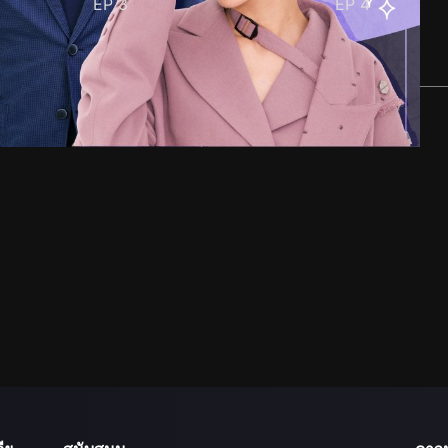
EP
3
EP
4