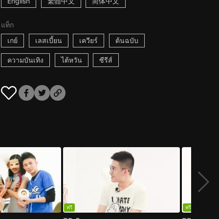
English
繁體中文
简体中文
แท็ก
เกย์
เลสเบี้ยน
เควียร์
ต้นฉบับ
ความบันเทิง
ไต้หวัน
ซีรีส์
ฟรี
ฟรี