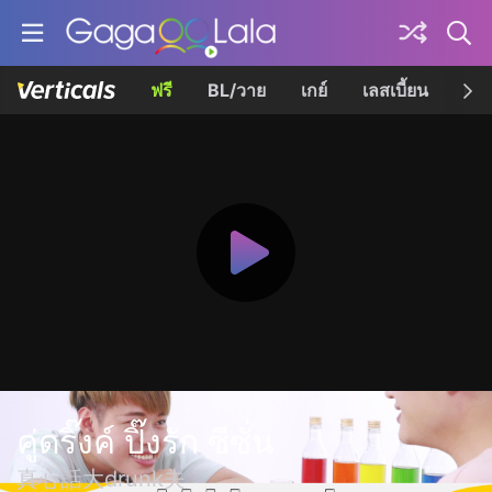
ฟรี
BL/วาย
เกย์
เลสเบี้ยน
เควี
คู่ดริ๊งค์ ปิ๊งรัก ซีซั่น
真心話大drunk夫