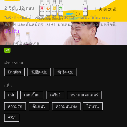
2 ซีซั่น 12 ตอน
"ดริงกิง บัดดีส์" เชิญสมาชิก LGBTQ ต่างเพศวิถีและเพศ
สภาพ และพันธมิตร LGBT มาเล่นเกม "ตอบคำถามหรือดื่...
เพิ่มเติม
ประเทศไต้หวัน
2019
ฟรี
คำบรรยาย
English
繁體中文
简体中文
แท็ก
เกย์
เลสเบี้ยน
เควียร์
ทรานสเจนเดอร์
ความรัก
ต้นฉบับ
ความบันเทิง
ไต้หวัน
ซีรีส์