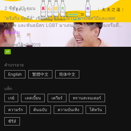
2 ซีซั่น 12 ตอน
"ดริงกิง บัดดีส์" เชิญสมาชิก LGBTQ ต่างเพศวิถีและเพศ
สภาพ และพันธมิตร LGBT มาเล่นเกม "ตอบคำถามหรือดื่...
เพิ่มเติม
ประเทศไต้หวัน
2019
ฟรี
คำบรรยาย
English
繁體中文
简体中文
แท็ก
เกย์
เลสเบี้ยน
เควียร์
ทรานสเจนเดอร์
ความรัก
ต้นฉบับ
ความบันเทิง
ไต้หวัน
ซีรีส์