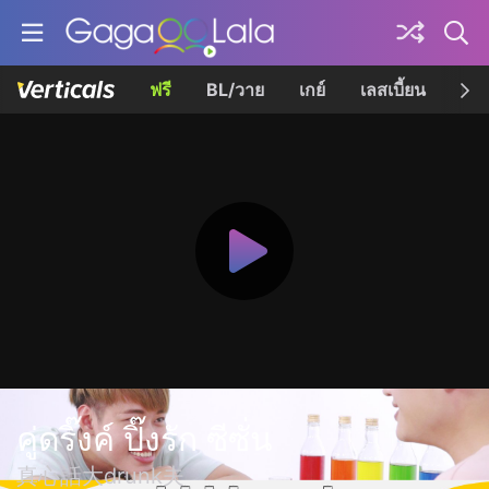
ฟรี
BL/วาย
เกย์
เลสเบี้ยน
เควี
คู่ดริ๊งค์ ปิ๊งรัก ซีซั่น
真心話大drunk夫