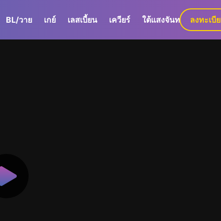
BL/วาย
เกย์
เลสเบี้ยน
เควียร์
ใต้แสงจันทร์
ลงทะเบี
GaLa+