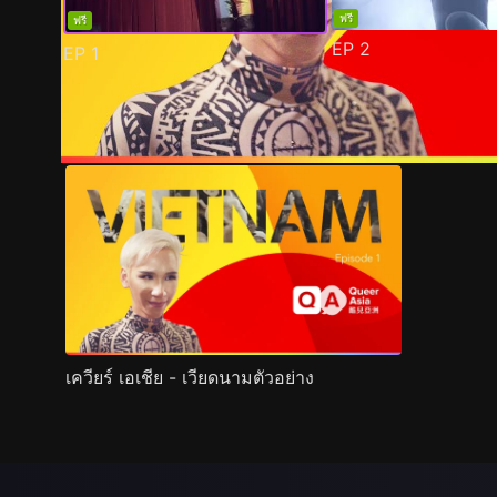
ฟรี
ฟรี
EP
2
EP
1
ตัวอย่าง
ภาพนิ่ง
เนื้อหาที่แนะนำ
รายละเอียด
เควียร์ เอเชีย - เวียดนามตัวอย่าง