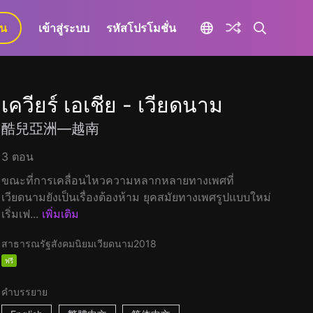
ยน
เข้าสู่ระบบ
รหัสโปรโมชั่น
เควียร์ เอเชีย - เวียดนาม
酷兒亞洲—越南
3 ตอน
ขณะที่การเคลื่อนไหวความหลากหลายทางเพศที่
เวียดนามยังเป็นเรื่องต้องห้าม ยุคสมัยทางเพศรูปแบบใหม่
เริ่มเฟ...
เพิ่มเติม
สาธารณรัฐสังคมนิยมเวียดนาม
2018
ฟรี
คำบรรยาย