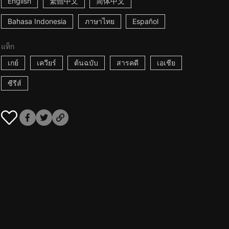
English
繁體中文
简体中文
Bahasa Indonesia
ภาษาไทย
Español
แท็ก
เกย์
เควียร์
ต้นฉบับ
สารคดี
เอเชีย
ซีรีส์