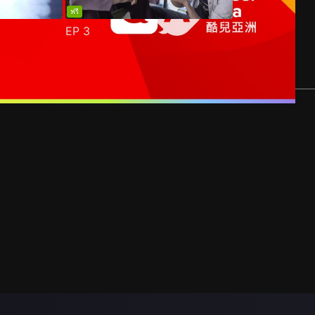
ฟรี
EP
3