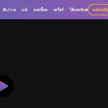
BL/วาย
เกย์
เลสเบี้ยน
เควียร์
ใต้แสงจันทร์
ลงทะเบี
GaLa+