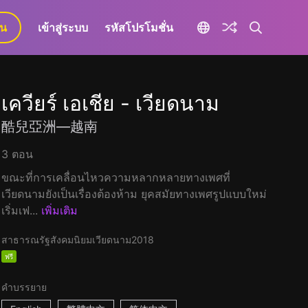
ยน
เข้าสู่ระบบ
รหัสโปรโมชั่น
เควียร์ เอเชีย - เวียดนาม
酷兒亞洲—越南
3 ตอน
ขณะที่การเคลื่อนไหวความหลากหลายทางเพศที่
เวียดนามยังเป็นเรื่องต้องห้าม ยุคสมัยทางเพศรูปแบบใหม่
เริ่มเฟ...
เพิ่มเติม
สาธารณรัฐสังคมนิยมเวียดนาม
2018
ฟรี
คำบรรยาย