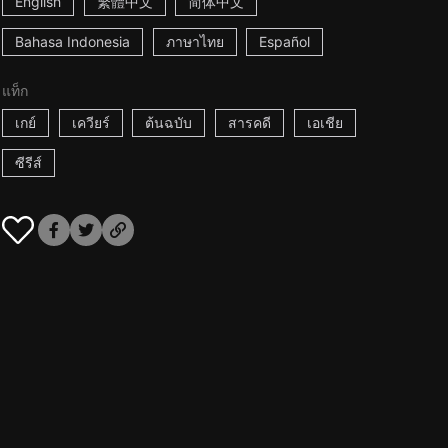
English
繁體中文
简体中文
Bahasa Indonesia
ภาษาไทย
Español
แท็ก
เกย์
เควียร์
ต้นฉบับ
สารคดี
เอเชีย
ซีรีส์