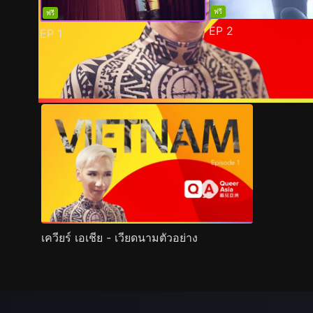
ฟรี
ฟรี
EP
2
EP
1
ตัวอย่าง
ภาพนิ่ง
เนื้อหาที่แนะนำ
รายละเอียด
เควียร์ เอเชีย - เวียดนามตัวอย่าง