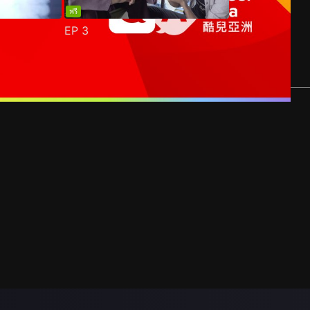
ฟรี
EP
3