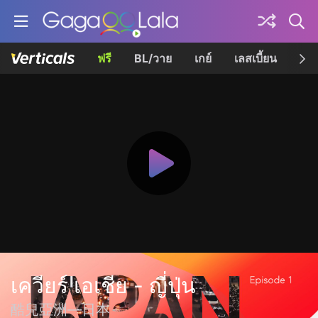
ฟรี
BL/วาย
เกย์
เลสเบี้ยน
เควี
เควียร์ เอเชีย - ญี่ปุ่น
酷兒亞洲—日本