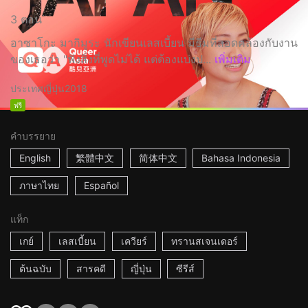
3 ตอน
อาซาโกะ มากิมูระ นักเขียนเลสเบี้ยน มีธีมที่สอดคล้องกับงาน
ของเธอว่า "ฟังสิ่งที่พูดไม่ได้ แต่ต้องแบ่งป...
เพิ่มเติม
ประเทศญี่ปุ่น
2018
ฟรี
คำบรรยาย
English
繁體中文
简体中文
Bahasa Indonesia
ภาษาไทย
Español
แท็ก
เกย์
เลสเบี้ยน
เควียร์
ทรานสเจนเดอร์
ต้นฉบับ
สารคดี
ญี่ปุ่น
ซีรีส์