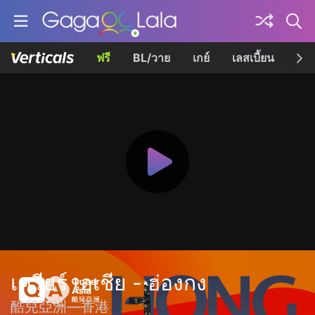
ฟรี
BL/วาย
เกย์
เลสเบี้ยน
เควี
เควียร์ เอเชีย - ฮ่องกง
酷兒亞洲—香港