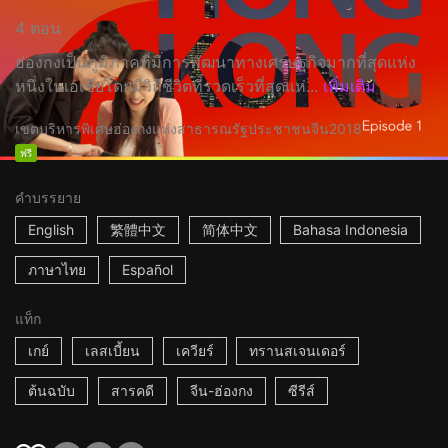
4 ตอน
ฮ่องกงเป็นภูมิภาคที่มีการพัฒนาทางเศรษฐกิจมากที่สุดแห่ง
หนึ่งในเอเชียโดยมีวิถีชีวิตที่รวดเร็วที่สุดแห่...
เพิ่มเติม
เขตบริหารพิเศษฮ่องกงแห่งสาธารณรัฐประชาชนจีน
2018
ฟรี
คำบรรยาย
English
繁體中文
简体中文
Bahasa Indonesia
ภาษาไทย
Español
แท็ก
เกย์
เลสเบี้ยน
เควียร์
ทรานสเจนเดอร์
ต้นฉบับ
สารคดี
จีน-ฮ่องกง
ซีรีส์