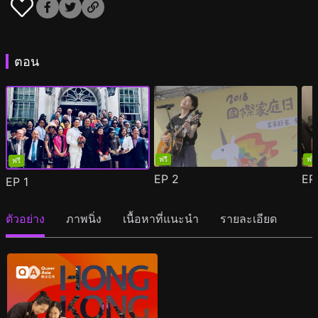
ตอน
ฟรี
ฟรี
ฟรี
EP
2
E
EP
1
ตัวอย่าง
ภาพนิ่ง
เนื้อหาที่แนะนำ
รายละเอียด