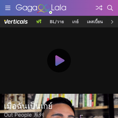
ฟรี
BL/วาย
เกย์
เลสเบี้ยน
เควี
เมื่อฉันเป็นเกย์
Out People 系列