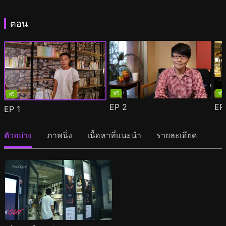
ตอน
ฟรี
ฟรี
ฟรี
EP
2
E
EP
1
ตัวอย่าง
ภาพนิ่ง
เนื้อหาที่แนะนำ
รายละเอียด