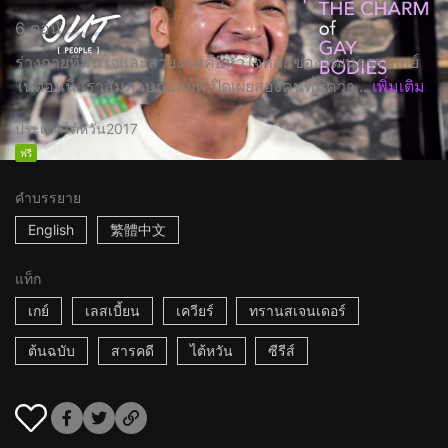
6 ตอน
ร่างกายที่มั่นใจและสวยงามคือหัวใจหลักของวัฒนธรรมเกย์
ในตอนนี้ เราสัมภาษณ์เกย์ที่เปิดเผยสองคนที่มีควา...
เพิ่มเติม
ประเทศไต้หวัน
2017
ฟรี
คำบรรยาย
English
繁體中文
แท็ก
เกย์
เลสเบี้ยน
เควียร์
ทรานสเจนเดอร์
ต้นฉบับ
สารคดี
ไต้หวัน
ซีรีส์