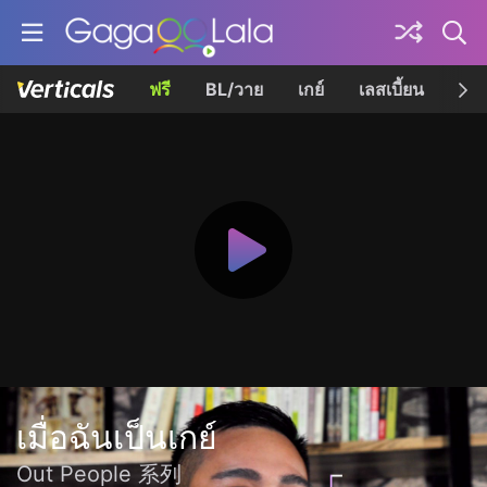
ฟรี
BL/วาย
เกย์
เลสเบี้ยน
เควี
เมื่อฉันเป็นเกย์
Out People 系列