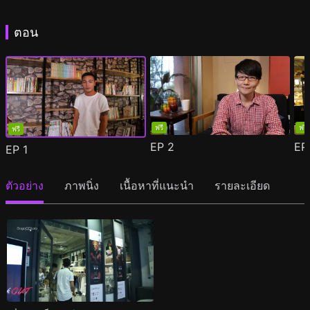
ตอน
ฟรี
ฟรี
ฟรี
EP
2
E
EP
1
ตัวอย่าง
ภาพนิ่ง
เนื้อหาที่แนะนำ
รายละเอียด