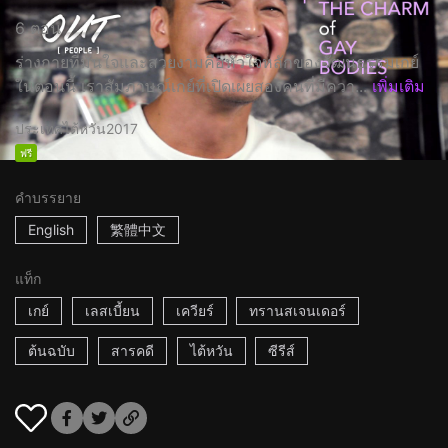
6 ตอน
ร่างกายที่มั่นใจและสวยงามคือหัวใจหลักของวัฒนธรรมเกย์
ในตอนนี้ เราสัมภาษณ์เกย์ที่เปิดเผยสองคนที่มีควา...
เพิ่มเติม
ประเทศไต้หวัน
2017
ฟรี
คำบรรยาย
English
繁體中文
แท็ก
เกย์
เลสเบี้ยน
เควียร์
ทรานสเจนเดอร์
ต้นฉบับ
สารคดี
ไต้หวัน
ซีรีส์