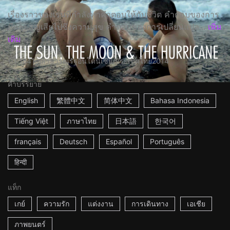
เรื่องราวของเรนที่กำลังหาคำตอบให้กับชีวิต คำตอบของการ
มีและสูญเสียไปซึ่งความสุข คำตอบของการเปลี่ยนแปล...
เพิ่ม
เติม
1h41m
สาธารณรัฐอินโดนีเซีย/ประเทศไทย
2014
คำบรรยาย
English
繁體中文
简体中文
Bahasa Indonesia
Tiếng Việt
ภาษาไทย
日本語
한국어
français
Deutsch
Español
Português
हिन्दी
แท็ก
เกย์
ความรัก
แต่งงาน
การเดินทาง
เอเชีย
ภาพยนตร์