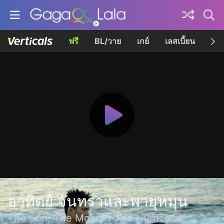
ฟรี
BL/วาย
เกย์
เลสเบี้ยน
เควี
อาทิตย์ จันทราและพายุหมุน
The Sun, The Moon & The Hurricane