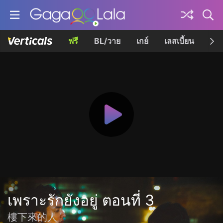
ฟรี
BL/วาย
เกย์
เลสเบี้ยน
เควี
เพราะรักยังอยู่ ตอนที่ 3
樓下來的人