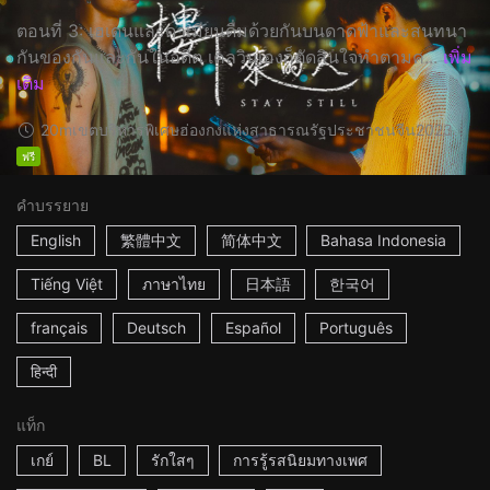
ตอนที่ 3: เฮเดนและดาเมียนดื่มด้วยกันบนดาดฟ้าและสนทนา
กันของกันและกันในอดีต เคลวินเองก็ตัดสินใจทำตามค...
เพิ่ม
เติม
20m
เขตบริหารพิเศษฮ่องกงแห่งสาธารณรัฐประชาชนจีน
2023
ฟรี
คำบรรยาย
English
繁體中文
简体中文
Bahasa Indonesia
Tiếng Việt
ภาษาไทย
日本語
한국어
français
Deutsch
Español
Português
हिन्दी
แท็ก
เกย์
BL
รักใสๆ
การรู้รสนิยมทางเพศ