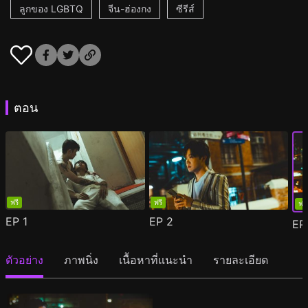
ลูกของ LGBTQ
จีน-ฮ่องกง
ซีรีส์
ตอน
ฟรี
ฟรี
ฟรี
EP
1
EP
2
E
ตัวอย่าง
ภาพนิ่ง
เนื้อหาที่แนะนำ
รายละเอียด