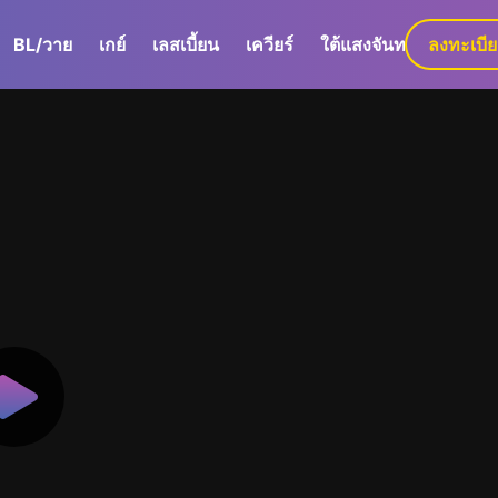
BL/วาย
เกย์
เลสเบี้ยน
เควียร์
ใต้แสงจันทร์
ลงทะเบี
GaLa+