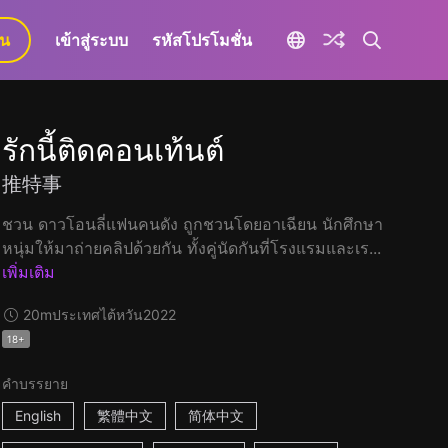
ยน
เข้าสู่ระบบ
รหัสโปรโมชั่น
รักนี้ติดคอนเท้นต์
推特事
ชวน ดาวโอนลี่แฟนคนดัง ถูกชวนโดยอาเฉียน นักศึกษา
หนุ่มให้มาถ่ายคลิปด้วยกัน ทั้งคู่นัดกันที่โรงแรมและเร...
เพิ่มเติม
20m
ประเทศไต้หวัน
2022
18+
คำบรรยาย
English
繁體中文
简体中文