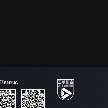
น์โหลดแอป