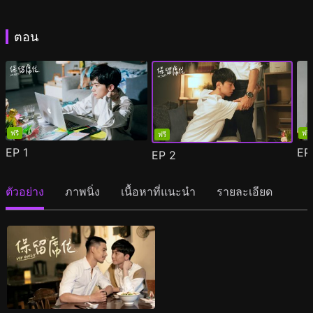
ตอน
ฟรี
ฟรี
ฟรี
EP
1
E
EP
2
ตัวอย่าง
ภาพนิ่ง
เนื้อหาที่แนะนำ
รายละเอียด