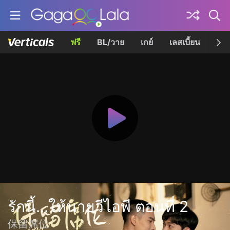
ฟรี
BL/วาย
เกย์
เลสเบี้ยน
เควี
รักนี้...ให้นายวีไอพี ตอนที่ 2
保留席位