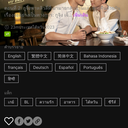
ตอนที่ 2: กูจิ้งพาหลิวลี่ที่เมามายกลับบ้านและค้างคืนด้วยกัน
เรื่องย่ออย่างเป็นทางการ: กูจิง เจ้...
เพิ่มเติม
23m
ประเทศไต้หวัน
2023
ฟรี
คำบรรยาย
English
繁體中文
简体中文
Bahasa Indonesia
français
Deutsch
Español
Português
हिन्दी
แท็ก
เกย์
BL
ความรัก
อาหาร
ไต้หวัน
ซีรีส์