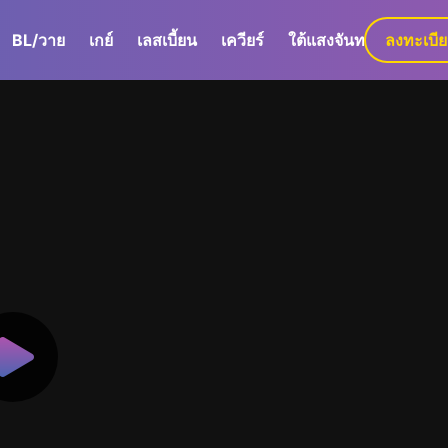
BL/วาย
เกย์
เลสเบี้ยน
เควียร์
ใต้แสงจันทร์
ลงทะเบี
GaLa+