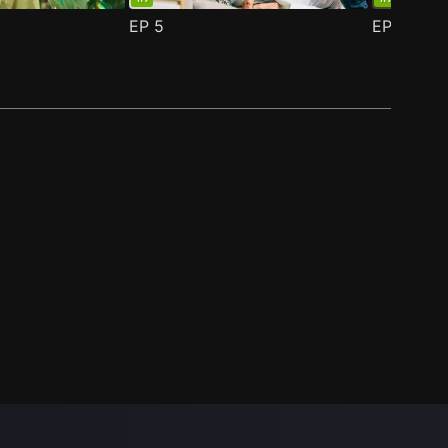
EP
5
EP
6