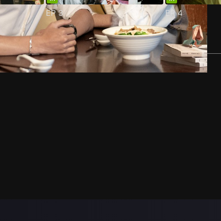
EP
3
EP
4