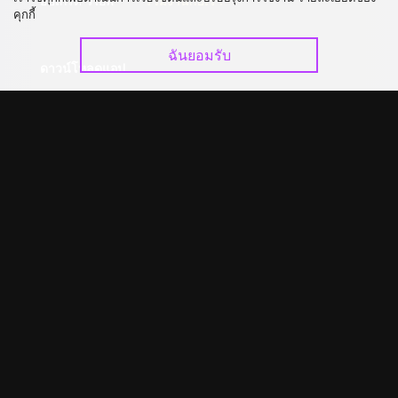
อัปเกรด วีไอพี
ร่วมงานกับเรา
คุกกี้
ฉันยอมรับ
ดาวน์โหลดแอป