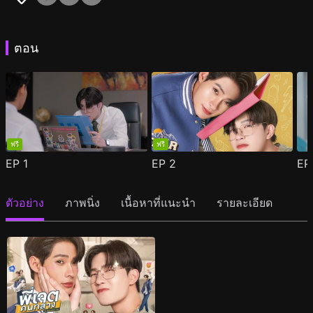
ตอน
ฟรี
ฟรี
EP
1
EP
2
E
ตัวอย่าง
ภาพนิ่ง
เนื้อหาที่แนะนำ
รายละเอียด