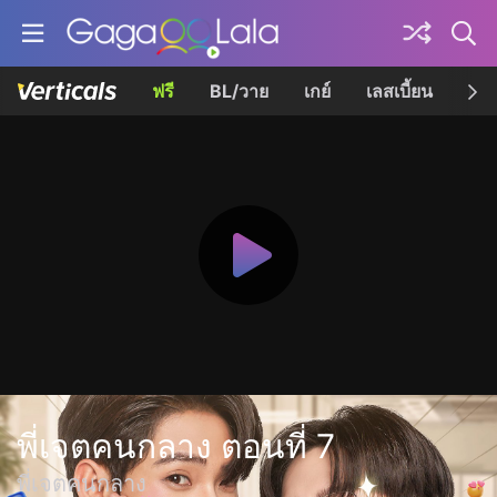
ฟรี
BL/วาย
เกย์
เลสเบี้ยน
เควี
พี่เจตคนกลาง ตอนที่ 7
พี่เจตคนกลาง