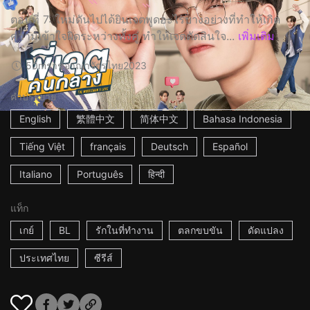
ตอนที่ 7: ใหม่ดันไปได้ยินเจตพูดอะไรบางอย่างที่ทำให้เกิด
ความเข้าใจผิดระหว่างทั้งคู่ ทำให้เจตตัดสินใจ...
เพิ่มเติม
50m
ราชอาณาจักรไทย
2023
คำบรรยาย
English
繁體中文
简体中文
Bahasa Indonesia
Tiếng Việt
français
Deutsch
Español
Italiano
Português
हिन्दी
แท็ก
เกย์
BL
รักในที่ทำงาน
ตลกขบขัน
ดัดแปลง
ประเทศไทย
ซีรีส์