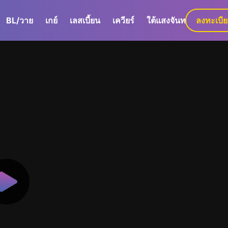
BL/วาย
เกย์
เลสเบี้ยน
เควียร์
ใต้แสงจันทร์
ลงทะเบี
GaLa+