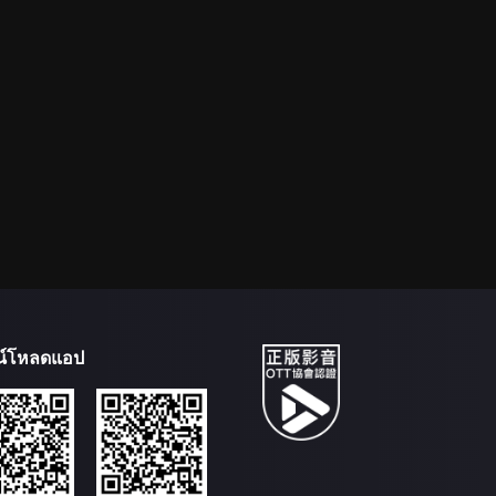
น์โหลดแอป