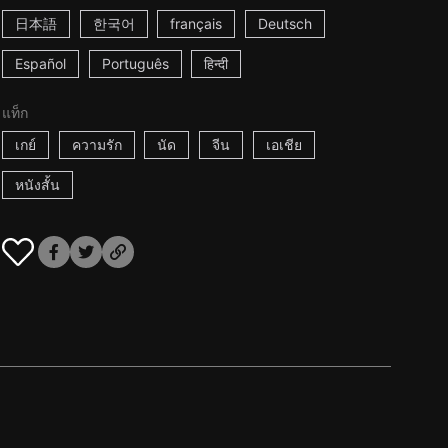
日本語
한국어
français
Deutsch
Español
Português
हिन्दी
แท็ก
เกย์
ความรัก
นัด
จีน
เอเชีย
หนังสั้น