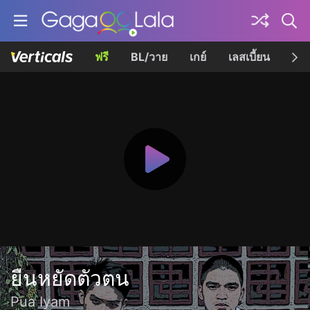
ฟรี
BL/วาย
เกย์
เลสเบี้ยน
เควี
ยืนหยัดตัวตน
Pua Iyam