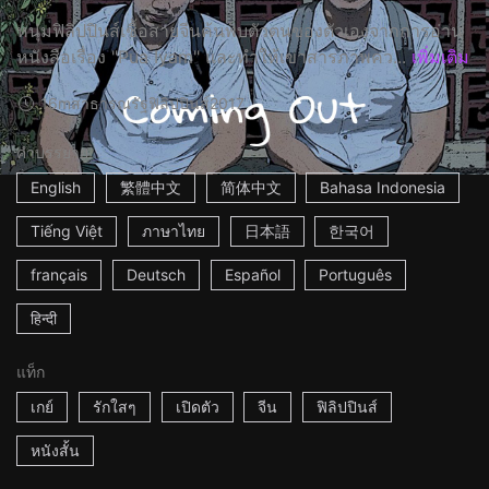
หนุ่มฟิลิปปินส์เชื้อสายจีนค้นพบตัวตนของตัวเองจากการอ่าน
หนังสือเรื่อง "Pua Iyam" และทำให้เขาสารภาพคว...
เพิ่มเติม
16m
สาธารณรัฐฟิลิปปินส์
2017
คำบรรยาย
English
繁體中文
简体中文
Bahasa Indonesia
Tiếng Việt
ภาษาไทย
日本語
한국어
français
Deutsch
Español
Português
हिन्दी
แท็ก
เกย์
รักใสๆ
เปิดตัว
จีน
ฟิลิปปินส์
หนังสั้น