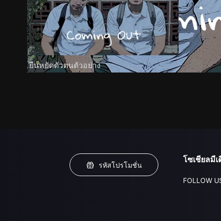
ยืนหยัดตัวตนตัวอย่าง
โซเชียลมีเด
รหัสโปรโมชั่น
FOLLOW U