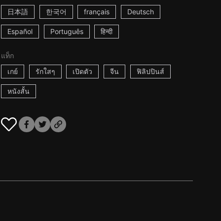
日本語
한국어
français
Deutsch
Español
Português
हिन्दी
แท็ก
เกย์
รักใสๆ
เปิดตัว
จีน
ฟิลิปปินส์
หนังสั้น