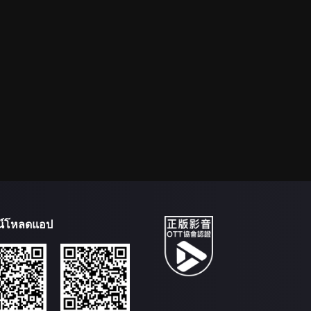
น์โหลดแอป