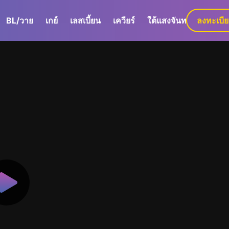
BL/วาย
เกย์
เลสเบี้ยน
เควียร์
ใต้แสงจันทร์
ลงทะเบี
GaLa+