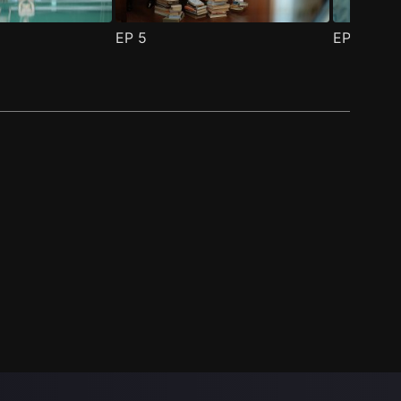
EP
5
EP
6