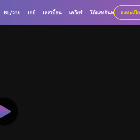
BL/วาย
เกย์
เลสเบี้ยน
เควียร์
ใต้แสงจันทร์
ลงทะเบี
GaLa+