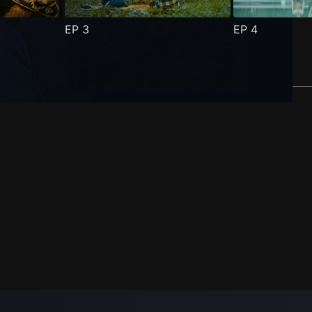
EP
3
EP
4