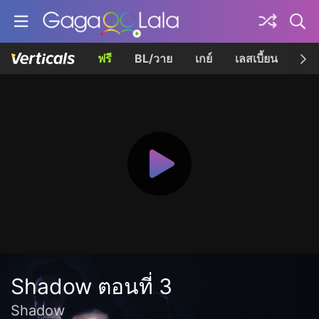
ฟรี
BL/วาย
เกย์
เลสเบี้ยน
เควี
Shadow ตอนที่ 3
Shadow