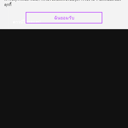
อัปเกรด วีไอพี
ร่วมงานกับเรา
คุกกี้
ฉันยอมรับ
ดาวน์โหลดแอป