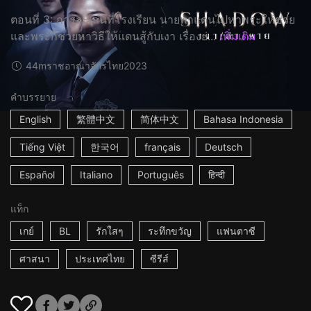
ตอนที่ 3: การละเล่นที่โรงเรียน นายพาแดนไปหาพระให้ช่วย
และพระก็ช่วยหาวิธีให้แดนสู้กับเงา เรื่องย่...
เพิ่มเติม
44m
ราชอาณาจักรไทย
2023
คำบรรยาย
English
繁體中文
简体中文
Bahasa Indonesia
Tiếng Việt
한국어
français
Deutsch
Español
Italiano
Português
हिन्दी
แท็ก
เกย์
BL
รักใสๆ
ระทึกขวัญ
แฟนตาซี
ศาสนา
ประเทศไทย
ซีรีส์